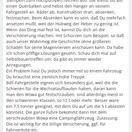
Stempeln zum hochpumpen reichen aus. Die stellst du auf
einen Querbalken und hebst den Hänger an seinem
Fahrgestell an. Räder ab, Konstruktion dran, absenken,
festmachen. Beim Absenken kann es sein, daß Du mehrfach
ansetzen mußt, weil der Hubweg der Heber zu gering ist.
Wenn das Ding mal fest ist, kannst Du dich an die
Verschönerung machen, mit Schürzen zum Beispiel, so daß
auch unser Wohnmog die Geschichte ohne größeren
Schaden für seine Magennerven anschauen kann. Da habe
ich schon pfiffige Lösungen gesehn. Schau dich mal auf
Selbstbauertreffen um, da gibt es immer wieder
Anregungen.
Ein Problem hast Du jedoch immer mit so einem Fahrzeug:
Du brauchst eine ziemlich hohe Treppe.
BdF-Fahrgestelle eignen sich besonders gut, weil die die
Schienen für die Wechselaufbauten haben, daran kann
man den Wowa gut festschrauben, sind allerdings meist in
den schwereren Klassen, so 12 t oder mehr. Besser wäre
ein 7,5 tonner geeignet, mit dem Du auf um die 5 t ablasten
könntest. Die ganze Fuhre bekommt dann mit dem
verschraubten Wowa eine Campingfahrzeug -Zulassung.
Die ist wichtig für die billige Versicherung, ggf. für
Fahrverbote etc.