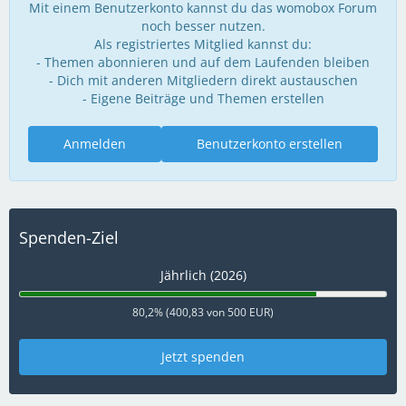
Mit einem Benutzerkonto kannst du das womobox Forum
noch besser nutzen.
Als registriertes Mitglied kannst du:
- Themen abonnieren und auf dem Laufenden bleiben
- Dich mit anderen Mitgliedern direkt austauschen
- Eigene Beiträge und Themen erstellen
Anmelden
Benutzerkonto erstellen
Spenden-Ziel
Jährlich (2026)
80,2% (400,83 von 500 EUR)
Jetzt spenden