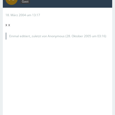
Gast
18. März 2004 um 13:17
x x
Einmal editiert, zuletzt von Anonymous (
28. Oktober 2005 um 03:16
)