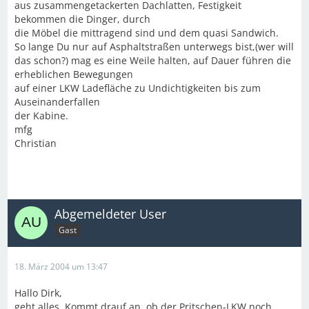
aus zusammengetackerten Dachlatten, Festigkeit
bekommen die Dinger, durch
die Möbel die mittragend sind und dem quasi Sandwich.
So lange Du nur auf Asphaltstraßen unterwegs bist,(wer will
das schon?) mag es eine Weile halten, auf Dauer führen die
erheblichen Bewegungen
auf einer LKW Ladefläche zu Undichtigkeiten bis zum
Auseinanderfallen
der Kabine.
mfg
Christian
Abgemeldeter User
Gast
18. März 2004 um 13:47
Hallo Dirk,
geht alles. Kommt drauf an, ob der Pritschen-LKW noch