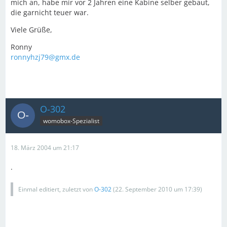
mich an, habe mir vor 2 Jahren eine Kabine selber gebaut,
die garnicht teuer war.
Viele Grüße,
Ronny
ronnyhzj79@gmx.de
O-302
womobox-Spezialist
18. März 2004 um 21:17
.
Einmal editiert, zuletzt von
O-302
(
22. September 2010 um 17:39
)