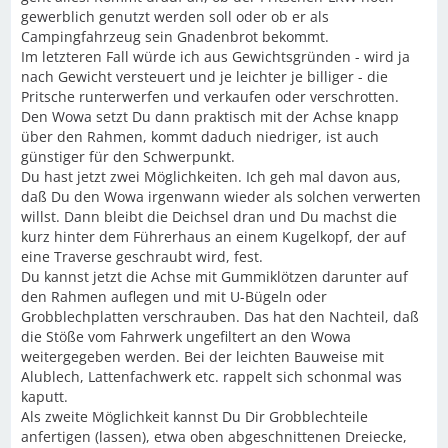
gewerblich genutzt werden soll oder ob er als
Campingfahrzeug sein Gnadenbrot bekommt.
Im letzteren Fall würde ich aus Gewichtsgründen - wird ja
nach Gewicht versteuert und je leichter je billiger - die
Pritsche runterwerfen und verkaufen oder verschrotten.
Den Wowa setzt Du dann praktisch mit der Achse knapp
über den Rahmen, kommt daduch niedriger, ist auch
günstiger für den Schwerpunkt.
Du hast jetzt zwei Möglichkeiten. Ich geh mal davon aus,
daß Du den Wowa irgenwann wieder als solchen verwerten
willst. Dann bleibt die Deichsel dran und Du machst die
kurz hinter dem Führerhaus an einem Kugelkopf, der auf
eine Traverse geschraubt wird, fest.
Du kannst jetzt die Achse mit Gummiklötzen darunter auf
den Rahmen auflegen und mit U-Bügeln oder
Grobblechplatten verschrauben. Das hat den Nachteil, daß
die Stöße vom Fahrwerk ungefiltert an den Wowa
weitergegeben werden. Bei der leichten Bauweise mit
Alublech, Lattenfachwerk etc. rappelt sich schonmal was
kaputt.
Als zweite Möglichkeit kannst Du Dir Grobblechteile
anfertigen (lassen), etwa oben abgeschnittenen Dreiecke,