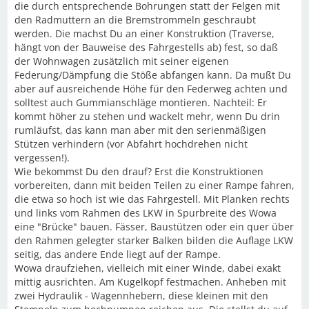
die durch entsprechende Bohrungen statt der Felgen mit
den Radmuttern an die Bremstrommeln geschraubt
werden. Die machst Du an einer Konstruktion (Traverse,
hängt von der Bauweise des Fahrgestells ab) fest, so daß
der Wohnwagen zusätzlich mit seiner eigenen
Federung/Dämpfung die Stöße abfangen kann. Da mußt Du
aber auf ausreichende Höhe für den Federweg achten und
solltest auch Gummianschläge montieren. Nachteil: Er
kommt höher zu stehen und wackelt mehr, wenn Du drin
rumläufst, das kann man aber mit den serienmäßigen
Stützen verhindern (vor Abfahrt hochdrehen nicht
vergessen!).
Wie bekommst Du den drauf? Erst die Konstruktionen
vorbereiten, dann mit beiden Teilen zu einer Rampe fahren,
die etwa so hoch ist wie das Fahrgestell. Mit Planken rechts
und links vom Rahmen des LKW in Spurbreite des Wowa
eine "Brücke" bauen. Fässer, Baustützen oder ein quer über
den Rahmen gelegter starker Balken bilden die Auflage LKW
seitig, das andere Ende liegt auf der Rampe.
Wowa draufziehen, vielleich mit einer Winde, dabei exakt
mittig ausrichten. Am Kugelkopf festmachen. Anheben mit
zwei Hydraulik - Wagennhebern, diese kleinen mit den