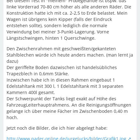
Bei diesem Test in "meinem" Probegelände ist bspw. das
linke Vorderrad 70-80 cm höher als alle anderen Räder. Die
Konstruktion hatte ich mit ca. 2-2,5 to Erde belastet. Mein
Wagen ist übrigens kein Kipper (falls der Eindruck
entstehen sollte), sondern lediglich die normale
Verwindung bei meiner 3-Punkt-Lagerung. Vorne
Längstschwingen, hinten 1 Querschwinge.
Den Zwischenrahmen mit geschweißten/gekanteten
Stahlblechen würde ich heute anders machen. (man lernt ja
dazu)
Der geriffelte Boden dazwischen ist handelsübliches
Trapezblech in 0,6mm Stärke.
Inzwischen habe ich in diesen Rahmen eingebaut 1
Edelstahltank mit 300 l, 1 Edelstahltank mit 3 separaten
Kammern 400l gesamt.
Der Schwerpunkt der Tanks liegt exakt auf Höhe des
FahrzeugLeiterhauptrahmens. An die Reinigungsöffnungen
gelange ich über meine Fächer im Zwischenboden 0,40 m
hoch.
Jetzt noch die Bilder, die ich hier abgelegt habe:
http://www.pader-online.de/jurgelucks/bilder/Grafik1.jpg