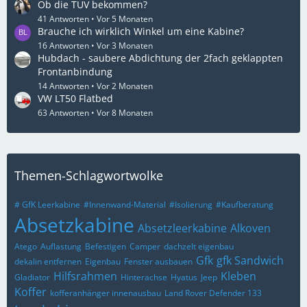
Ob die TÜV bekommen?
41 Antworten
Vor 5 Monaten
Brauche ich wirklich Winkel um eine Kabine?
16 Antworten
Vor 3 Monaten
Hubdach - saubere Abdichtung der 2fach geklappten
Frontanbindung
14 Antworten
Vor 2 Monaten
VW LT50 Flatbed
63 Antworten
Vor 8 Monaten
Themen-Schlagwortwolke
# GfK Leerkabine
#Innenwand-Material
#Isolierung
#Kaufberatung
Absetzkabine
Absetzleerkabine
Alkoven
Atego
Auflastung
Befestigen
Camper
dachzelt eigenbau
Gfk
gfk Sandwich
dekalin entfernen
Eigenbau
Fenster ausbauen
Hilfsrahmen
Kleben
Gladiator
Hinterachse
Hyatus
Jeep
Koffer
kofferanhänger innenausbau
Land Rover Defender 133