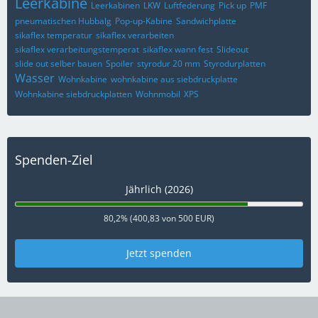
Leerkabine
Leerkabinen
LKW
Luftfederung
Pick up
PMF
pneumatischen Hubbalg
Pop-up-Kabine
Sandwichplatte
sikaflex temperatur
sikaflex verarbeiten
sikaflex verarbeitungstemperat
sikaflex wann fest
Slideout
slide out selber bauen
Spoiler
styrodur 20 mm
Styrodurplatten
Wasser
Wohnkabine
wohnkabine aus siebdruckplatte
Wohnkabine siebdruckplatten
Wohnmobil
XPS
Spenden-Ziel
Jährlich (2026)
80,2% (400,83 von 500 EUR)
Jetzt spenden