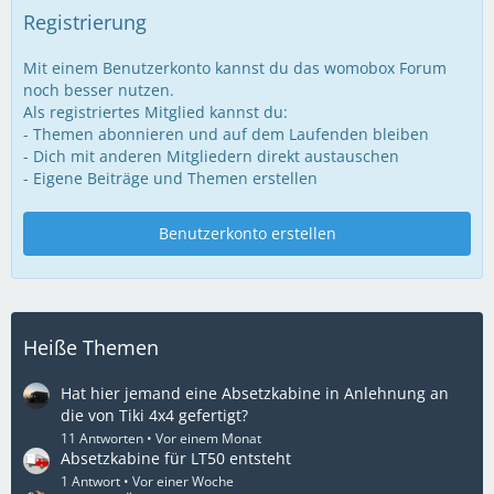
Registrierung
Mit einem Benutzerkonto kannst du das womobox Forum
noch besser nutzen.
Als registriertes Mitglied kannst du:
- Themen abonnieren und auf dem Laufenden bleiben
- Dich mit anderen Mitgliedern direkt austauschen
- Eigene Beiträge und Themen erstellen
Benutzerkonto erstellen
Heiße Themen
Hat hier jemand eine Absetzkabine in Anlehnung an
die von Tiki 4x4 gefertigt?
11 Antworten
Vor einem Monat
Absetzkabine für LT50 entsteht
1 Antwort
Vor einer Woche