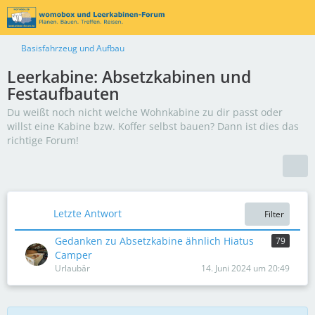
Basisfahrzeug und Aufbau
Leerkabine: Absetzkabinen und
Festaufbauten
Du weißt noch nicht welche Wohnkabine zu dir passt oder
willst eine Kabine bzw. Koffer selbst bauen? Dann ist dies das
richtige Forum!
Letzte Antwort
Filter
Gedanken zu Absetzkabine ähnlich Hiatus
79
Camper
Urlaubär
14. Juni 2024 um 20:49