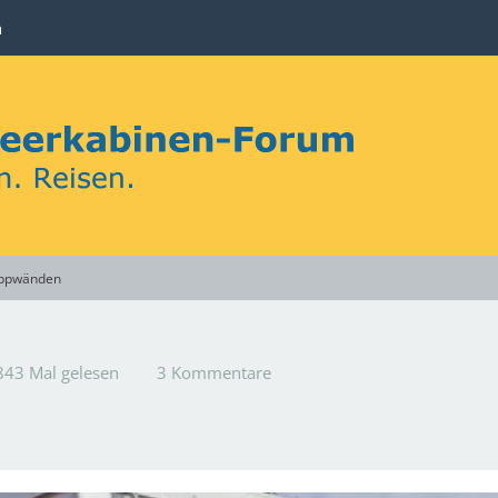
n
lappwänden
43 Mal gelesen
3 Kommentare