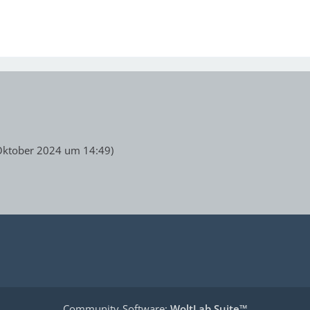
Oktober 2024 um 14:49
)
Community-Software:
WoltLab Suite™