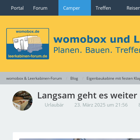
Portal
Forum
Camper
Treffen
Reise
womobox & Leerkabinen-Forum
Blog
Eigenbaukabine mit festen K
Langsam geht es weiter
Urlaubär
23. März 2025 um 21:56
8