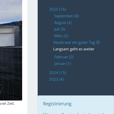
2025 (16)
September (6)
August (2)
Juli (3)
März (2)
Heute war ein guter Tag 😊
Langsam geht es weiter
Februar (2)
Januar (1)
2024 (15)
2023 (4)
Registrierung
iel Zeit.