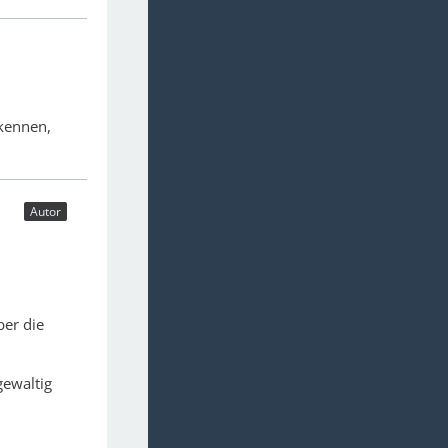
rkennen,
Autor
ber die
gewaltig