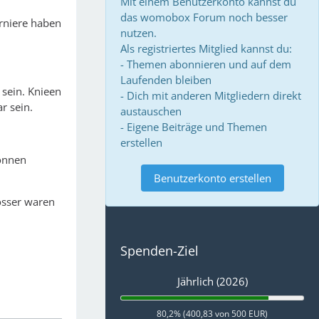
Mit einem Benutzerkonto kannst du
das womobox Forum noch besser
rniere haben
nutzen.
Als registriertes Mitglied kannst du:
- Themen abonnieren und auf dem
Laufenden bleiben
 sein. Knieen
- Dich mit anderen Mitgliedern direkt
r sein.
austauschen
- Eigene Beiträge und Themen
erstellen
können
Benutzerkonto erstellen
össer waren
Spenden-Ziel
Jährlich (2026)
80,2% (400,83 von 500 EUR)