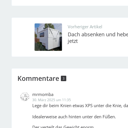
Vorheriger Artikel
Dach absenken und hebe
jetzt
Kommentare
3
mrmomba
30. März 2025 um 11:35
Lege dir beim Knien etwas XPS unter die Knie, d
Idealerweise auch hinten unter den Füßen.
Der verteilt das Gewicht enorm.