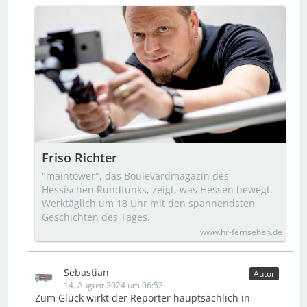
Friso Richter
"maintower", das Boulevardmagazin des
Hessischen Rundfunks, zeigt, was Hessen bewegt.
Werktäglich um 18 Uhr mit den spannendsten
Geschichten des Tages.
www.hr-fernsehen.de
Sebastian
Autor
14. August 2024 um 06:52
Zum Glück wirkt der Reporter hauptsächlich in