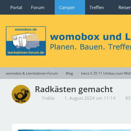
Portal
Forum
Camper
Treffen
Reise
womobox & Leerkabinen-Forum
Blog
Iveco S 35 11 Umbau zum Wo
Radkästen gemacht
Trebla
1. August 2024 um 11:14
85