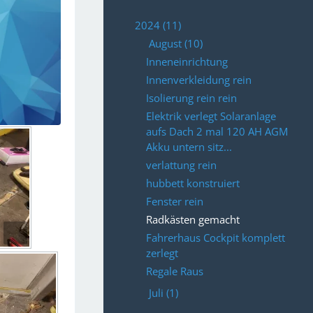
2024 (11)
August (10)
Inneneinrichtung
Innenverkleidung rein
Isolierung rein rein
Elektrik verlegt Solaranlage
aufs Dach 2 mal 120 AH AGM
Akku untern sitz...
verlattung rein
hubbett konstruiert
Fenster rein
Radkästen gemacht
Fahrerhaus Cockpit komplett
zerlegt
Regale Raus
Juli (1)