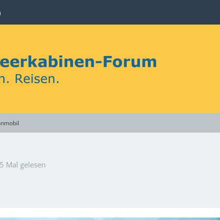
n
hnmobil
5 Mal gelesen