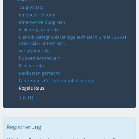
August (10)
Inneneinrichtung
Innenverkleidung rein
Isolierung rein rein
Elektrik verlegt Solaranlage aufs Dach 2 mal 120 AH
AGM Akku untern sitz...
verlattung rein
hubbett konstruiert
Fenster rein
Radkästen gemacht
Fahrerhaus Cockpit komplett zerlegt
Regale Raus
Juli (1)
Registrierung