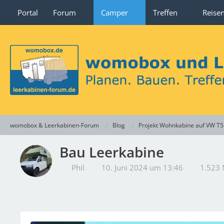
Portal
Forum
Camper
Treffen
Reise
womobox & Leerkabinen-Forum
Blog
Projekt Wohnkabine auf VW T5
Bau Leerkabine
Phil
10. Juni 2024 um 13:46
1.523 