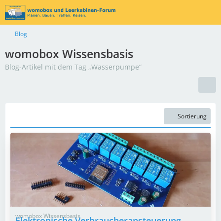
Blog
womobox Wissensbasis
Blog-Artikel mit dem Tag „Wasserpumpe“
Sortierung
womobox Wissensbasis
Elektronische Verbraucheransteuerung