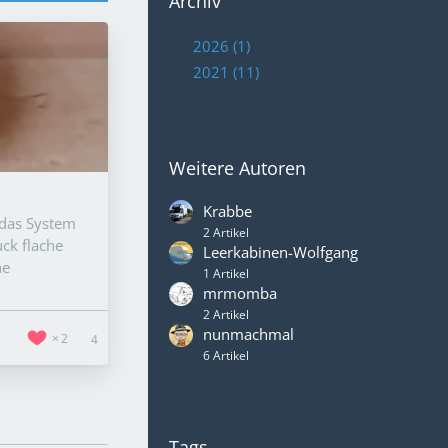
Archiv
2026 (1)
2021 (11)
Weitere Autoren
Krabbe
 das System
2 Artikel
ck flache
Leerkabinen-Wolfgang
he
1 Artikel
mrmomba
2 Artikel
nunmachmal
2
4
6 Artikel
Tags