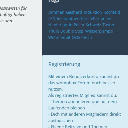
asiswissen für
Dimmen
Gasherd
Induktion
Kochfeld
chäftigt haben
LED
leerkabinen hersteller polen
ele und
Niederlande
Polen
Schweiz
Taster
Thule Double Step
Wasserpumpe
Wohnmobil
Österreich
Registrierung
Mit einem Benutzerkonto kannst du
das womobox Forum noch besser
nutzen.
Als registriertes Mitglied kannst du:
- Themen abonnieren und auf dem
Laufenden bleiben
- Dich mit anderen Mitgliedern direkt
austauschen
- Eigene Beiträge und Themen