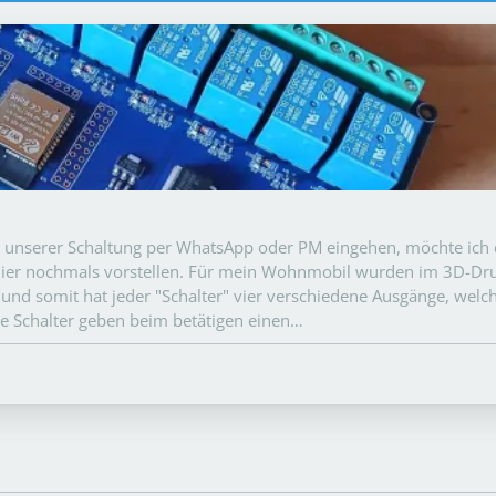
 unserer Schaltung per WhatsApp oder PM eingehen, möchte ich
 hier nochmals vorstellen. Für mein Wohnmobil wurden im 3D-Dru
ster und somit hat jeder "Schalter" vier verschiedene Ausgänge, welc
e Schalter geben beim betätigen einen…