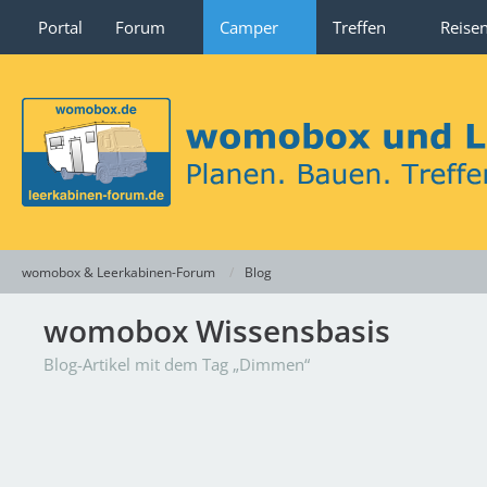
Portal
Forum
Camper
Treffen
Reise
womobox & Leerkabinen-Forum
Blog
womobox Wissensbasis
Blog-Artikel mit dem Tag „Dimmen“