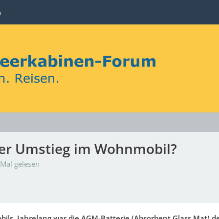
n
der Umstieg im Wohnmobil?
Mal gelesen
ils. Jahrelang war die AGM-Batterie (Absorbent Glass Mat) d