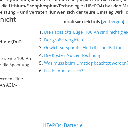
h die Lithium-Eisenphosphat-Technologie (LiFePO4) hat den M
eistung – und verraten, für wen sich der teure Umstieg wirklic
 nicht
Inhaltsverzeichnis
[
Verbergen
]
Die Kapazitäts-Lüge: 100 Ah sind nicht gle
Der große Vergleich
tiefe (DoD -
Gewichtsersparnis: Ein kritischer Faktor
Die Kosten-Nutzen-Rechnung
en. Eine 100 Ah
Was muss beim Umstieg beachtet werden
or die Spannung
Fazit: Lohnt es sich?
erden. Eine
0 Ah AGM-
LiFePO4-Batterie