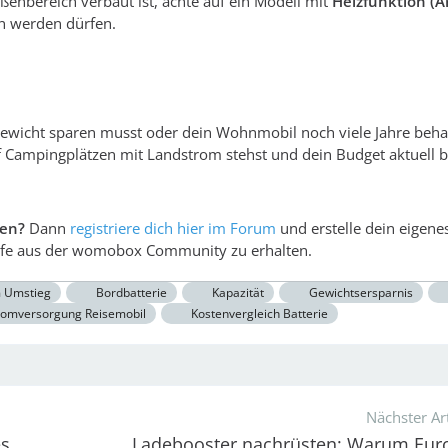
enbereich verbaut ist, achte auf ein Modell mit
Heizfunktion (Ar
en werden dürfen.
 Gewicht sparen musst oder dein Wohnmobil noch viele Jahre beha
 Campingplätzen mit Landstrom stehst und dein Budget aktuell be
len?
Dann
registriere dich hier im Forum
und erstelle dein eigen
lfe aus der womobox Community zu erhalten.
m Umstieg
Bordbatterie
Kapazität
Gewichtsersparnis
romversorgung Reisemobil
Kostenvergleich Batterie
Nächster Art
es
Ladebooster nachrüsten: Warum Euro