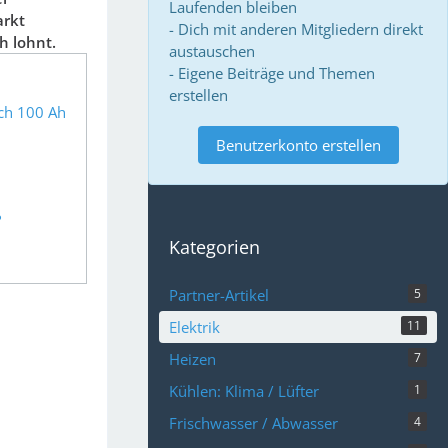
Laufenden bleiben
arkt
- Dich mit anderen Mitgliedern direkt
h lohnt.
austauschen
- Eigene Beiträge und Themen
erstellen
ich 100 Ah
Benutzerkonto erstellen
?
Kategorien
Partner-Artikel
5
Elektrik
11
Heizen
7
Kühlen: Klima / Lüfter
1
Frischwasser / Abwasser
4