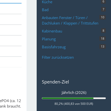
Küche
6
Bad
7
Anbauten Fenster / Türen /
10
Dachluken / Klappen / Trittstufen
Kabinenbau
8
Planung
18
Basisfahrzeug
13
Filter zurücksetzen
Spenden-Ziel
Jährlich (2026)
FePO4 (ca. 12
80,2% (400,83 von 500 EUR)
tank braucht.