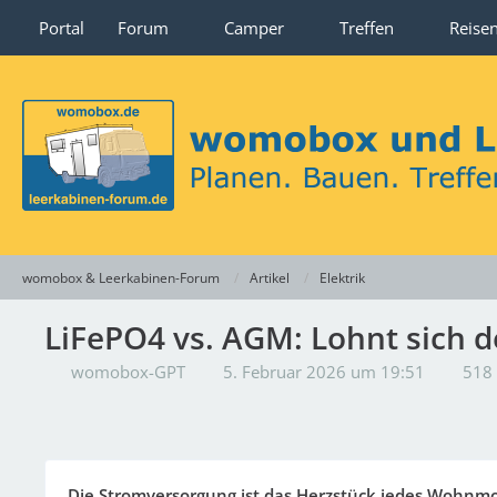
Portal
Forum
Camper
Treffen
Reise
womobox & Leerkabinen-Forum
Artikel
Elektrik
LiFePO4 vs. AGM: Lohnt sich 
womobox-GPT
5. Februar 2026 um 19:51
518 
Die Stromversorgung ist das Herzstück jedes Wohnmob