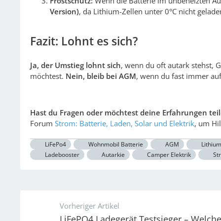
Frostschutz:
Wenn die Batterie im unbeheizten Auß
Version)
, da Lithium-Zellen unter 0°C nicht gelad
Fazit: Lohnt es sich?
Ja, der Umstieg lohnt sich
, wenn du oft autark stehst,
möchtest.
Nein, bleib bei AGM
, wenn du fast immer auf
Hast du Fragen oder möchtest deine Erfahrungen tei
Forum
Strom: Batterie, Laden, Solar und Elektrik
, um Hi
LiFePo4
Wohnmobil Batterie
AGM
Lithiu
Ladebooster
Autarkie
Camper Elektrik
St
Vorheriger Artikel
LiFePO4 Ladegerät Testsieger – Welch