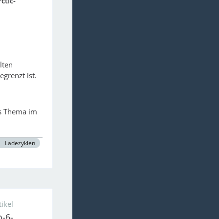
ctic-
lten
grenzt ist.
es Thema im
Ladezyklen
ikel
-6-