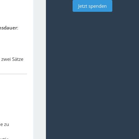
Jetzt spenden
ensdauer
:
 zwei Sätze
ne zu