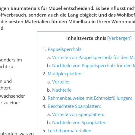
igen Baumaterials für Möbel entscheidend. Es beeinflusst nic
ffverbrauch, sondern auch die Langlebigkeit und das Wohlbe
n die besten Materialien für den Möbelbau in Ihrem Wohnmobil
nd.
Inhaltsverzeichnis
[
Verbergen
]
Pappelsperrholz:
Vorteile von Pappelsperrholz für den M
esonders im
Nachteile von Pappelsperrholz für den
cht zu
Multiplexplatten:
en und
Vorteile:
htert.
Nachteile:
chwachsender
Rahmenbauweise mit Echtholzfüllungen:
z zu einer
Beschichtete Spanplatten:
Vorteile von Spanplatten:
Nachteile von Spanplatten:
Leichtbaumaterialien:
Holzarten, was zu