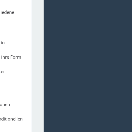
hiedene
 in
d ihre Form
ter
ionen
ditionellen