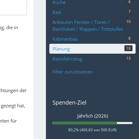
Küche
6
Bad
7
Anbauten Fenster / Türen /
10
g, die in
Dachluken / Klappen / Trittstufen
Kabinenbau
8
Planung
18
Basisfahrzeug
13
Filter zurücksetzen
ichtungen der
Spenden-Ziel
gezeigt hat,
Jährlich (2026)
iten für
80,2% (400,83 von 500 EUR)