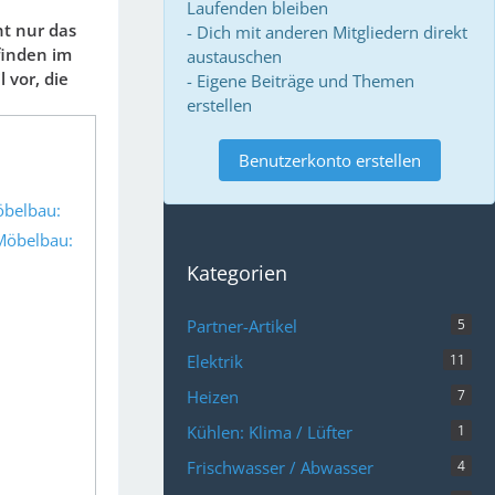
Laufenden bleiben
ht nur das
- Dich mit anderen Mitgliedern direkt
finden im
austauschen
 vor, die
- Eigene Beiträge und Themen
erstellen
Benutzerkonto erstellen
öbelbau:
 Möbelbau:
Kategorien
Partner-Artikel
5
Elektrik
11
Heizen
7
Kühlen: Klima / Lüfter
1
Frischwasser / Abwasser
4