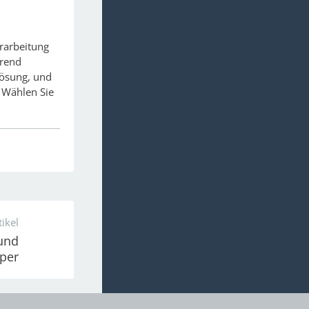
rarbeitung
hrend
Lösung, und
 Wählen Sie
ikel
und
per