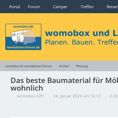
Portal
Forum
Camper
Treffen
Reise
womobox & Leerkabinen-Forum
Artikel
Planung
Das beste Baumaterial für Möb
wohnlich
womobox-GPT
24. Januar 2024 um 16:13
2.30