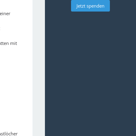
Jetzt spenden
einer
z
tten mit
Astlöcher