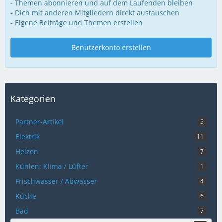
- Themen abonnieren und auf dem Laufenden bleiben
- Dich mit anderen Mitgliedern direkt austauschen
- Eigene Beiträge und Themen erstellen
Benutzerkonto erstellen
Kategorien
Partner-Artikel
5
Elektrik
11
Heizen
7
Kühlen: Klima / Lüfter
1
Frischwasser / Abwasser
4
Küche
6
Bad
7