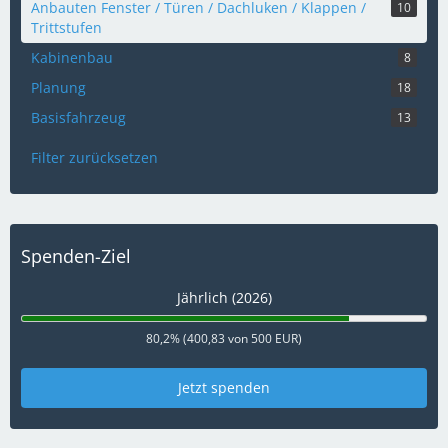
Anbauten Fenster / Türen / Dachluken / Klappen /
10
Trittstufen
Kabinenbau
8
Planung
18
Basisfahrzeug
13
Filter zurücksetzen
Spenden-Ziel
Jährlich (2026)
80,2% (400,83 von 500 EUR)
Jetzt spenden