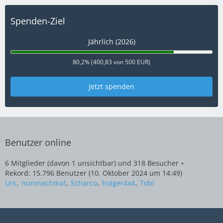
Spenden-Ziel
Jährlich (2026)
80,2% (400,83 von 500 EUR)
Jetzt spenden
Benutzer online
6 Mitglieder (davon 1 unsichtbar) und 318 Besucher
Rekord: 15.796 Benutzer (
10. Oktober 2024 um 14:49
)
Urs
nunmachmal
Scharco
holger4x4
Tobi