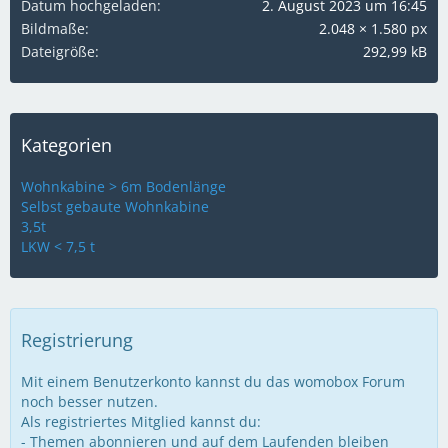
Datum hochgeladen
2. August 2023 um 16:45
Bildmaße
2.048 × 1.580 px
Dateigröße
292,99 kB
Kategorien
Wohnkabine > 6m Bodenlänge
Selbst gebaute Wohnkabine
3,5t
LKW < 7,5 t
Registrierung
Mit einem Benutzerkonto kannst du das womobox Forum
noch besser nutzen.
Als registriertes Mitglied kannst du:
- Themen abonnieren und auf dem Laufenden bleiben