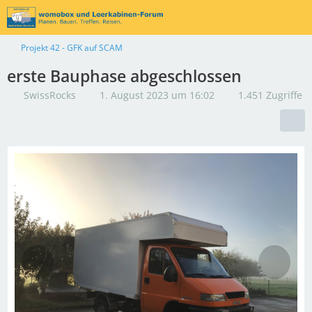
Projekt 42 - GFK auf SCAM
erste Bauphase abgeschlossen
SwissRocks
1. August 2023 um 16:02
1.451 Zugriffe