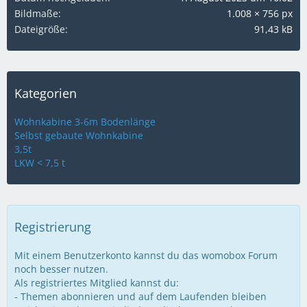
Bildmaße
1.008 × 756 px
Dateigröße
91,43 kB
Kategorien
Wohnkabine 3-6m Bodenlänge
Selbst gebaute Wohnkabine
3,5t
LKW < 7,5 t
Registrierung
Mit einem Benutzerkonto kannst du das womobox Forum
noch besser nutzen.
Als registriertes Mitglied kannst du:
- Themen abonnieren und auf dem Laufenden bleiben