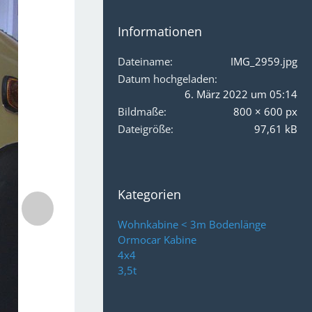
Informationen
Dateiname
IMG_2959.jpg
Datum hochgeladen
6. März 2022 um 05:14
Bildmaße
800 × 600 px
Dateigröße
97,61 kB
Kategorien
Wohnkabine < 3m Bodenlänge
Ormocar Kabine
4x4
3,5t