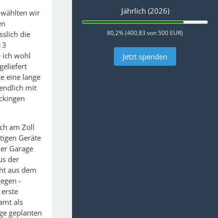
Jährlich (2026)
 wählten wir
en
80,2% (400,83 von 500 EUR)
slich die
13
 ich wohl
Jetzt spenden
geliefert
te eine lange
endlich mit
äckingen
ch am Zoll
tigen Geräte
der Garage
us der
cht aus dem
gegen -
 erste
amt als
ge geplanten