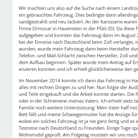
Wir machten uns also auf die Suche nach einem Landrove
ein gebrauchtes Fahrzeug. Dies bedingte dann allerdin
sandgestrahlt und neu lackiert. An der Karosserie waren 
Firma Ormocar in Hauenstein in der Pfalz (D). Da diese F
aufgegeben und konnten das Fahrzeug dann im August 2
bei der Einreise nach Deutschland beim Zoll verlangte, mi
wurden, wurde mein Fahrzeug dann beim Hersteller durch d
Telefon- und Mail-Schlacht zwischen Hersteller, Zoll un
dem Aufbau beginnen. Später wurde mein Antrag auf Erst
eruieren konnten und ich erhielt glücklicherweise den 
Im November 2014 konnte ich dann das Fahrzeug in Hau
alles mit rechten Dingen zu und her. Nun folgte der Aus
und Teile eingekauft und die Arbeit konnte starten. Di
oder in der Schreinerei meines Vaters. Ich erhielt stets 
Familie noch weitere Unterstützung: Mein Vater half no
Bett fällt und meine Schwiegermutter hat die Anzüge für 
wobei ein solches Fahrzeug ist ja nie ganz fertig und es
Testreise nach Deutschland zu Freunden. Einige Tage s
Wohnmobil geprüft. Am Folgetag mussten wir uns noch a