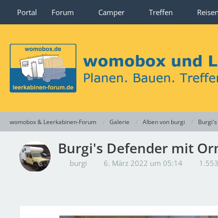
Portal
Forum
Camper
Treffen
Reise
womobox & Leerkabinen-Forum
Galerie
Alben von burgi
Burgi'
Burgi's Defender mit O
burgi
6. März 2022 um 05:14
1.553