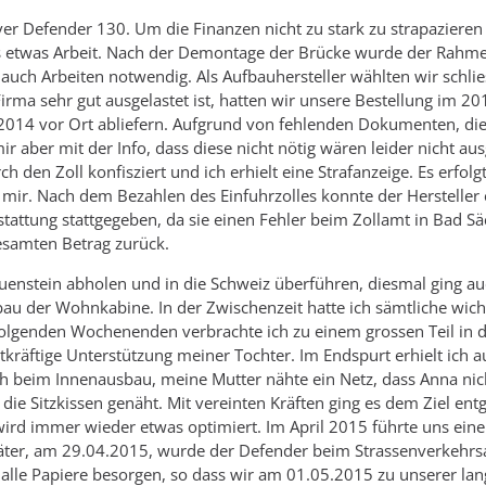
r Defender 130. Um die Finanzen nicht zu stark zu strapazieren
gs etwas Arbeit. Nach der Demontage der Brücke wurde der Rahm
auch Arbeiten notwendig. Als Aufbauhersteller wählten wir schlies
irma sehr gut ausgelastet ist, hatten wir unsere Bestellung im 20
014 vor Ort abliefern. Aufgrund von fehlenden Dokumenten, die
r aber mit der Info, dass diese nicht nötig wären leider nicht aus
en Zoll konfisziert und ich erhielt eine Strafanzeige. Es erfolg
d mir. Nach dem Bezahlen des Einfuhrzolles konnte der Hersteller 
attung stattgegeben, da sie einen Fehler beim Zollamt in Bad S
gesamten Betrag zurück.
enstein abholen und in die Schweiz überführen, diesmal ging au
bau der Wohnkabine. In der Zwischenzeit hatte ich sämtliche wich
e folgenden Wochenenden verbrachte ich zu einem grossen Teil in 
tatkräftige Unterstützung meiner Tochter. Im Endspurt erhielt ich a
ch beim Innenausbau, meine Mutter nähte ein Netz, dass Anna ni
die Sitzkissen genäht. Mit vereinten Kräften ging es dem Ziel ent
 wird immer wieder etwas optimiert. Im April 2015 führte uns eine
päter, am 29.04.2015, wurde der Defender beim Strassenverkehrs
lle Papiere besorgen, so dass wir am 01.05.2015 zu unserer lan