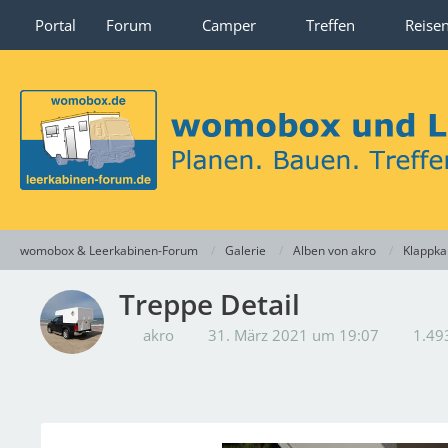
Portal
Forum
Camper
Treffen
Reise
womobox & Leerkabinen-Forum
Galerie
Alben von akro
Klappka
Treppe Detail
akro
31. März 2021 um 19:07
1.493