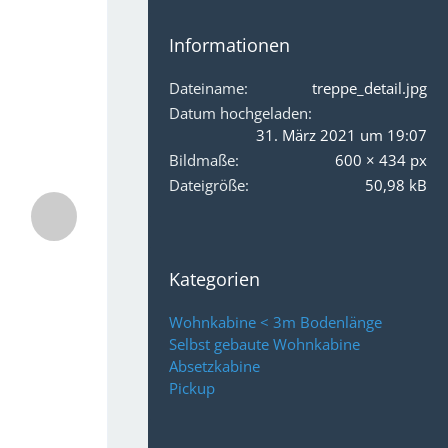
Informationen
Dateiname
treppe_detail.jpg
Datum hochgeladen
31. März 2021 um 19:07
Bildmaße
600 × 434 px
Dateigröße
50,98 kB
Kategorien
Wohnkabine < 3m Bodenlänge
Selbst gebaute Wohnkabine
Absetzkabine
Pickup