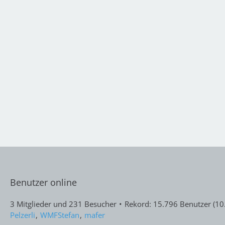
Benutzer online
3 Mitglieder und 231 Besucher
Rekord: 15.796 Benutzer (
10
Pelzerli
WMFStefan
mafer