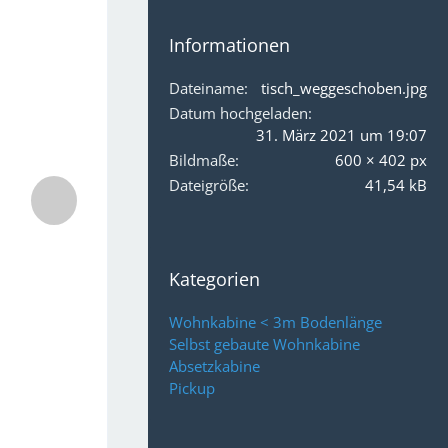
Informationen
Dateiname
tisch_weggeschoben.jpg
Datum hochgeladen
31. März 2021 um 19:07
Bildmaße
600 × 402 px
Dateigröße
41,54 kB
Kategorien
Wohnkabine < 3m Bodenlänge
Selbst gebaute Wohnkabine
Absetzkabine
Pickup