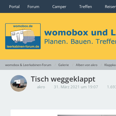
Portal
Forum
Camper
Treffen
Reise
womobox & Leerkabinen-Forum
Galerie
Alben von akro
Klappka
Tisch weggeklappt
akro
31. März 2021 um 19:07
1.693