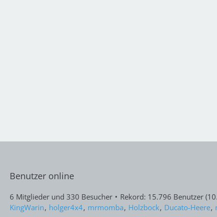
Benutzer online
6 Mitglieder und 330 Besucher
Rekord: 15.796 Benutzer (
10
KingWarin
holger4x4
mrmomba
Holzbock
Ducato-Heere