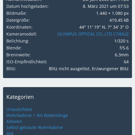
Datum hochgeladen
8. März 2021 um 07:53
Bildmaße
1.440 × 1.080 px
Dateigröße
419,45 kB
Koordinaten
44° 11' 19" N, 7° 34' 3" O
Kameramodell
OLYMPUS OPTICAL CO.,LTD C740UZ
Belichtung
1/320 s
Blende
f/5.6
Brennweite
6,3mm
ISO-Empfindlichkeit
64
Blitz
Blitz nicht ausgelöst, Erzwungener Blitz
Kategorien
Urlaubsfotos
Wohnkabine < 3m Bodenlänge
Alkoven
Selbst gebaute Wohnkabine
4x4