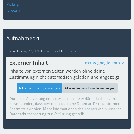
Pickup
Nissan
Aufnahmeort
Corso Nizza, 73, 12015 Fantino CN, Italien
Externer Inhalt
maps.google.com
Inhalte von externen Seiten werden ohne deine
Zustimmung nicht automatisch geladen und angezeigt.
Inhalt einmalig anzeigen
Alle externen Inhalte anzeigen
Durch die Aktivierung der externen Inhalte erklärst du dich damit
einverstanden, dass personenbezogene Daten an Drittplattformen
übermittelt werden. Mehr Informationen dazu haben wir in unserer
Datenschutzerklärung zur Verfügung gestellt.