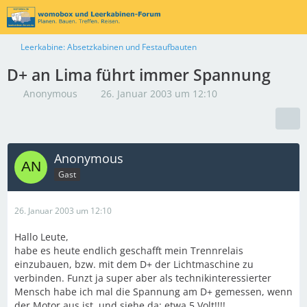
Leerkabine: Absetzkabinen und Festaufbauten
D+ an Lima führt immer Spannung
Anonymous
26. Januar 2003 um 12:10
Anonymous
Gast
26. Januar 2003 um 12:10
Hallo Leute,
habe es heute endlich geschafft mein Trennrelais
einzubauen, bzw. mit dem D+ der Lichtmaschine zu
verbinden. Funzt ja super aber als technikinteressierter
Mensch habe ich mal die Spannung am D+ gemessen, wenn
der Motor aus ist, und siehe da: etwa 5 Volt!!!!