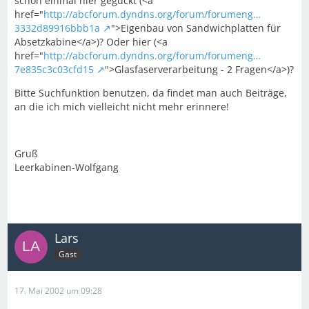
schon einmal hier geguckt (<a
href="
http://abcforum.dyndns.org/forum/forumeng…
3332d89916bbb1a
">Eigenbau von Sandwichplatten für
Absetzkabine</a>)? Oder hier (<a
href="
http://abcforum.dyndns.org/forum/forumeng…
7e835c3c03cfd15
">Glasfaserverarbeitung - 2 Fragen</a>)?
Bitte Suchfunktion benutzen, da findet man auch Beiträge,
an die ich mich vielleicht nicht mehr erinnere!
Gruß
Leerkabinen-Wolfgang
Lars
Gast
17. Mai 2002 um 09:28