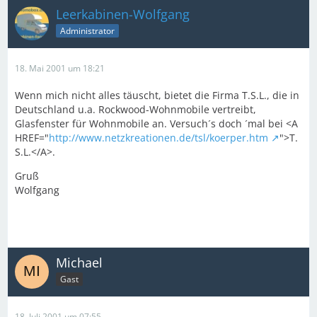
Leerkabinen-Wolfgang
Administrator
18. Mai 2001 um 18:21
Wenn mich nicht alles täuscht, bietet die Firma T.S.L., die in
Deutschland u.a. Rockwood-Wohnmobile vertreibt,
Glasfenster für Wohnmobile an. Versuch´s doch ´mal bei <A
HREF="
http://www.netzkreationen.de/tsl/koerper.htm
">T.
S.L.</A>.
Gruß
Wolfgang
Michael
Gast
18. Juli 2001 um 07:55