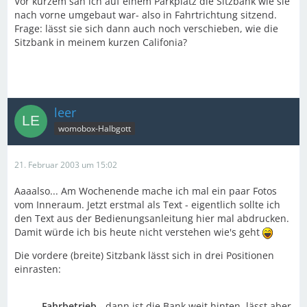
Vor kurzem sah ich auf einem Parkplatz die Sitzbank wie sie
nach vorne umgebaut war- also in Fahrtrichtung sitzend.
Frage: lässt sie sich dann auch noch verschieben, wie die
Sitzbank in meinem kurzen Califonia?
leer
womobox-Halbgott
21. Februar 2003 um 15:02
Aaaalso... Am Wochenende mache ich mal ein paar Fotos
vom Inneraum. Jetzt erstmal als Text - eigentlich sollte ich
den Text aus der Bedienungsanleitung hier mal abdrucken.
Damit würde ich bis heute nicht verstehen wie's geht
Die vordere (breite) Sitzbank lässt sich in drei Positionen
einrasten:
Fahrbetrieb
- dann ist die Bank weit hinten, lässt aber