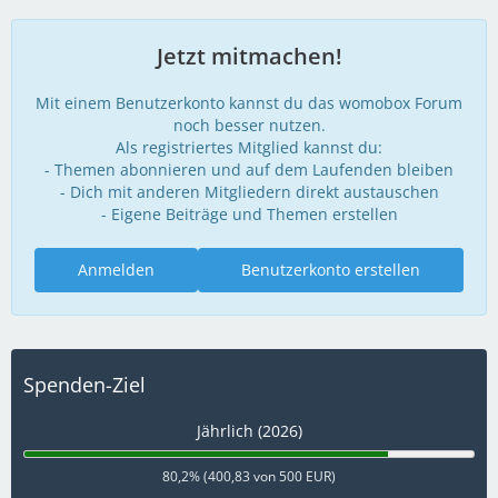
Jetzt mitmachen!
Mit einem Benutzerkonto kannst du das womobox Forum
noch besser nutzen.
Als registriertes Mitglied kannst du:
- Themen abonnieren und auf dem Laufenden bleiben
- Dich mit anderen Mitgliedern direkt austauschen
- Eigene Beiträge und Themen erstellen
Anmelden
Benutzerkonto erstellen
Spenden-Ziel
Jährlich (2026)
80,2% (400,83 von 500 EUR)