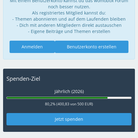
Mit einem Benutzerkonto kannst du das womobox Forum
noch besser nutzen.
Als registriertes Mitglied kannst du:
- Themen abonnieren und auf dem Laufenden bleiben
- Dich mit anderen Mitgliedern direkt austauschen
- Eigene Beiträge und Themen erstellen
Anmelden
Benutzerkonto erstellen
Spenden-Ziel
Jährlich (2026)
80,2% (400,83 von 500 EUR)
Jetzt spenden