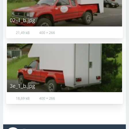
02_1_b.jpg
21,49 kB
400 × 266
3e_1_b.jpg
18,69 kB
400 × 266