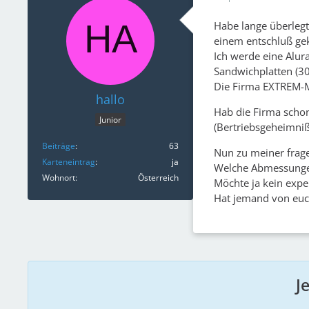
Habe lange überlegt
einem entschluß g
Ich werde eine Alu
Sandwichplatten (3
Die Firma EXTREM-
hallo
Hab die Firma scho
Junior
(Bertriebsgeheimniß
Beiträge
63
Nun zu meiner frage
Karteneintrag
ja
Welche Abmessungen
Wohnort
Österreich
Möchte ja kein exp
Hat jemand von eu
J