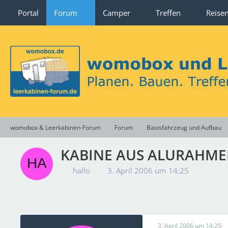
Portal
Forum
Camper
Treffen
Reise
womobox & Leerkabinen-Forum
Forum
Basisfahrzeug und Aufbau
KABINE AUS ALURAHM
hallo
3. April 2006 um 14:25
3. April 2006 um 14:25