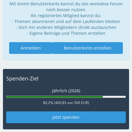
Mit einem Benutzerkonto kannst du das womobox Forum
noch besser nutzen.
Als registriertes Mitglied kannst du:
- Themen abonnieren und auf dem Laufenden bleiben
- Dich mit anderen Mitgliedern direkt austauschen
- Eigene Beiträge und Themen erstellen
Anmelden
Benutzerkonto erstellen
Spenden-Ziel
Jährlich (2026)
80,2% (400,83 von 500 EUR)
Jetzt spenden