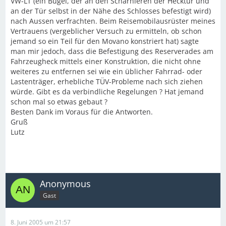
VW-LT (ein Bügel, der an den Scharnieren der Hecktür und
an der Tür selbst in der Nähe des Schlosses befestigt wird)
nach Aussen verfrachten. Beim Reisemobilausrüster meines
Vertrauens (vergeblicher Versuch zu ermitteln, ob schon
jemand so ein Teil für den Movano konstriert hat) sagte
man mir jedoch, dass die Befestigung des Reserverades am
Fahrzeugheck mittels einer Konstruktion, die nicht ohne
weiteres zu entfernen sei wie ein üblicher Fahrrad- oder
Lastenträger, erhebliche TÜV-Probleme nach sich ziehen
würde. Gibt es da verbindliche Regelungen ? Hat jemand
schon mal so etwas gebaut ?
Besten Dank im Voraus für die Antworten.
Gruß
Lutz
Anonymous
Gast
8. Juni 2005 um 21:57