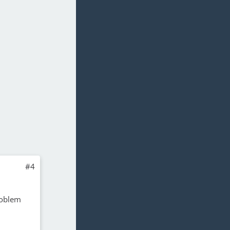
#4
roblem