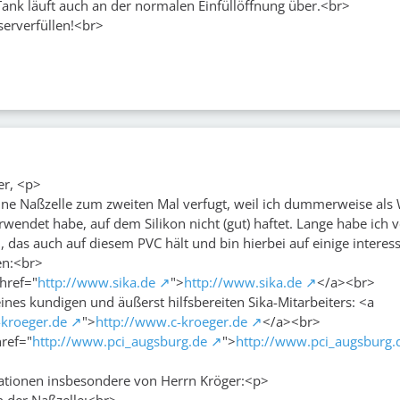
 Tank läuft auch an der normalen Einfüllöffnung über.<br>
erverfüllen!<br>
er, <p>
ine Naßzelle zum zweiten Mal verfugt, weil ich dummerweise als
wendet habe, auf dem Silikon nicht (gut) haftet. Lange habe ich v
n, das auch auf diesem PVC hält und bin hierbei auf einige interes
n:<br>
href="
http://www.sika.de
">
http://www.sika.de
</a><br>
nes kundigen und äußerst hilfsbereiten Sika-Mitarbeiters: <a
-kroeger.de
">
http://www.c-kroeger.de
</a><br>
ref="
http://www.pci_augsburg.de
">
http://www.pci_augsburg.
mationen insbesondere von Herrn Kröger:<p>