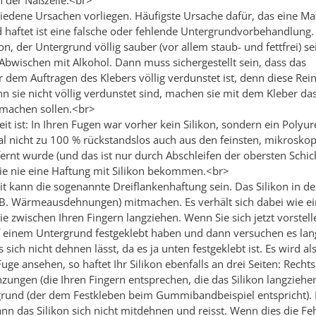
n der Naßzelle:<br>
iedene Ursachen vorliegen. Häufigste Ursache dafür, das eine Mat
haftet ist eine falsche oder fehlende Untergrundvorbehandlung.
on, der Untergrund völlig sauber (vor allem staub- und fettfrei) se
Abwischen mit Alkohol. Dann muss sichergestellt sein, dass das
 dem Auftragen des Klebers völlig verdunstet ist, denn diese Rein
n sie nicht völlig verdunstet sind, machen sie mit dem Kleber das
machen sollen.<br>
it ist: In Ihren Fugen war vorher kein Silikon, sondern ein Polyur
l nicht zu 100 % rückstandslos auch aus den feinsten, mikroskop
fernt wurde (und das ist nur durch Abschleifen der obersten Schic
ie nie eine Haftung mit Silikon bekommen.<br>
eit kann die sogenannte Dreiflankenhaftung sein. Das Silikon in d
.B. Wärmeausdehnungen) mitmachen. Es verhält sich dabei wie ei
 zwischen Ihren Fingern langziehen. Wenn Sie sich jetzt vorstelle
einem Untergrund festgeklebt haben und dann versuchen es lan
s sich nicht dehnen lässt, da es ja unten festgeklebt ist. Es wird al
Fuge ansehen, so haftet Ihr Silikon ebenfalls an drei Seiten: Rechts
ungen (die Ihren Fingern entsprechen, die das Silikon langziehe
rund (der dem Festkleben beim Gummibandbeispiel entspricht). 
ann das Silikon sich nicht mitdehnen und reisst. Wenn dies die F