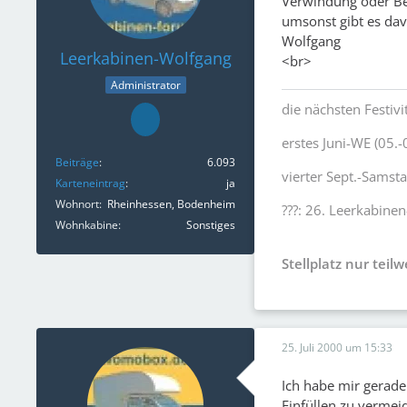
Verwindung oder Be-
umsonst gibt es dav
Wolfgang
Leerkabinen-Wolfgang
<br>
Administrator
die nächsten Festivi
erstes Juni-WE (05.-
Beiträge
6.093
vierter Sept.-Samst
Karteneintrag
ja
Wohnort
Rheinhessen, Bodenheim
???: 26. Leerkabinen
Wohnkabine
Sonstiges
Stellplatz nur teil
25. Juli 2000 um 15:33
Ich habe mir gerade
Einfüllen zu vermei