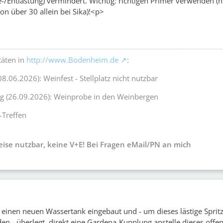
/Entlastung) vermindert. Wichtig: richtigen Primer verwenden (n
on über 30 allein bei Sika)!<p>
täten in
http://www.Bodenheim.de
:
08.06.2026): Weinfest - Stellplatz nicht nutzbar
ag (26.09.2026): Weinprobe in den Weinbergen
-Treffen
weise nutzbar, keine V+E! Bei Fragen eMail/PN an mich
 einen neuen Wassertank eingebaut und - um dieses lästige Sprit
den - überlegt, direkt eine Gardena-Kupplung anstelle dieses offe