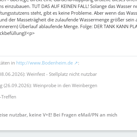
ens einzubauen. TUT DAS AUF KEINEN FALL! Solange das Wasser n
ftungsstutzens steht, gibt es keine Probleme. Aber wenn das Was
rund der Masseträgheit die zulaufende Wassermenge größer sein a
ünnerern) Überlauf ablaufende Menge. Folge: DER TANK KANN PL
uckbefüllung)!<p>
täten in
http://www.Bodenheim.de
:
08.06.2026): Weinfest - Stellplatz nicht nutzbar
ag (26.09.2026): Weinprobe in den Weinbergen
-Treffen
weise nutzbar, keine V+E! Bei Fragen eMail/PN an mich