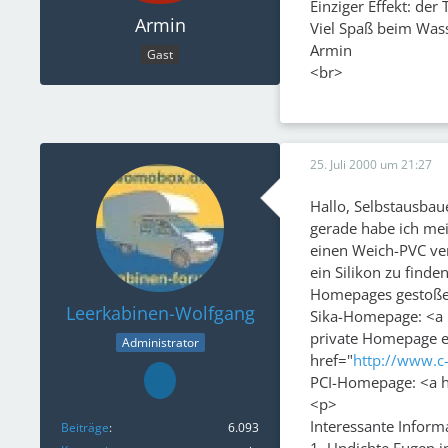
Einziger Effekt: der
Armin
Viel Spaß beim Wass
Armin
Gast
<br>
25. Juli 2000 um 21:27
Hallo, Selbstausbau
gerade habe ich me
einen Weich-PVC ver
ein Silikon zu finde
Homepages gestoße
Leerkabinen-Wolfgang
Sika-Homepage: <a 
private Homepage ei
Administrator
href="
http://www.c
PCI-Homepage: <a h
<p>
Interessante Infor
Beiträge
6.093