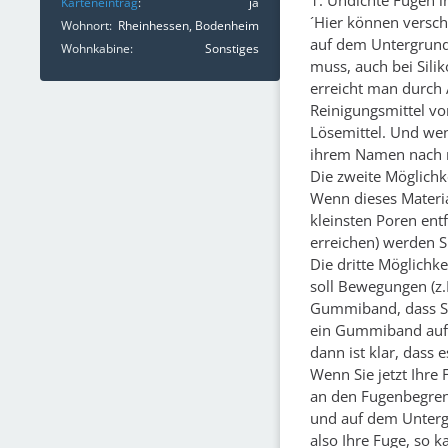
1. Undichte Fugen i
Karteneintrag
ja
´Hier können versch
Wohnort
Rheinhessen, Bodenheim
auf dem Untergrund 
Wohnkabine
Sonstiges
muss, auch bei Silik
erreicht man durch 
Reinigungsmittel vor
Lösemittel. Und wen
ihrem Namen nach 
Die zweite Möglichke
Wenn dieses Materia
kleinsten Poren ent
erreichen) werden S
Die dritte Möglichk
soll Bewegungen (z
Gummiband, dass Sie
ein Gummiband auf 
dann ist klar, dass e
Wenn Sie jetzt Ihre 
an den Fugenbegrenz
und auf dem Unterg
also Ihre Fuge, so k