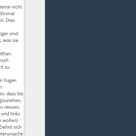
erial nicht
 Einmal
in. Dies
iger sind
, was sie
ethan.
isch
ht zu
en Fugen
n
n, dass Sie
gzuziehen,
so reissen.
 und links
n wollen)
Dehnt sich
ehlerursache