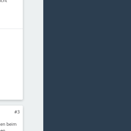
icht
#3
zen beim
nen