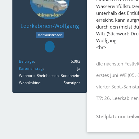
Wassereinfüllstutz
unterhalb des Entlü
erreicht, kann aufg
Leerkabinen-Wolfgang
durch den (meist d
Witz (Stichwort: Dr
Administrator
Wolfgang
<br>
Beiträge
6.093
die nächsten Festivi
Karteneintrag
ja
erstes Juni-WE (05.-
Wohnort
Rheinhessen, Bodenheim
Wohnkabine
Sonstiges
vierter Sept.-Samst
???: 26. Leerkabinen
Stellplatz nur teil