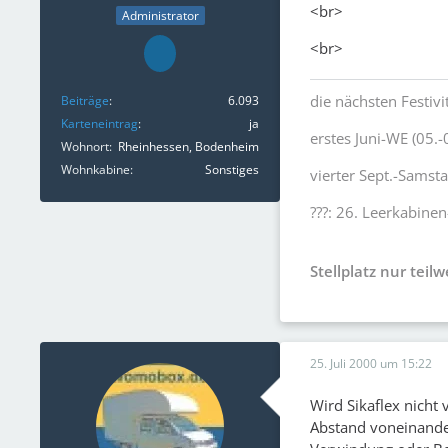
<br>
Administrator
<br>
die nächsten Festivi
Beiträge
6.093
Karteneintrag
ja
erstes Juni-WE (05.-
Wohnort
Rheinhessen, Bodenheim
Wohnkabine
Sonstiges
vierter Sept.-Samst
???: 26. Leerkabinen
Stellplatz nur teil
25. Juli 2000 um 15:22
Wird Sikaflex nicht
Abstand voneinander