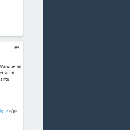
#5
 Wandbelag
ersucht,
sante
de
</a>