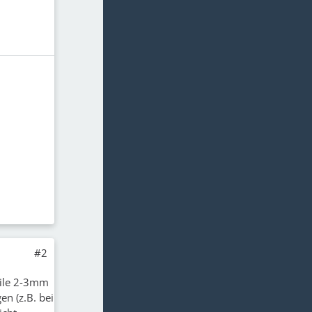
#2
Teile 2-3mm
n (z.B. bei