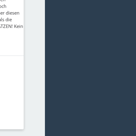
och
ser diesen
ls die
ATZEN! Kein