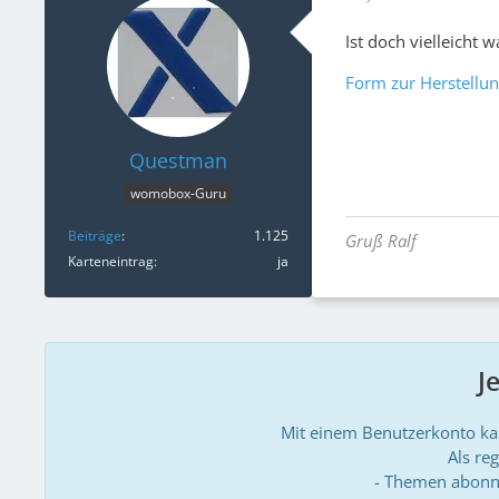
Ist doch vielleicht w
Form zur Herstellu
Questman
womobox-Guru
Beiträge
1.125
Gruß Ralf
Karteneintrag
ja
J
Mit einem Benutzerkonto k
Als reg
- Themen abonn