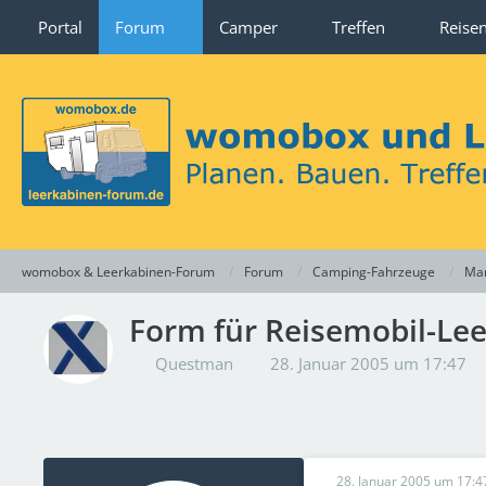
Portal
Forum
Camper
Treffen
Reise
womobox & Leerkabinen-Forum
Forum
Camping-Fahrzeuge
Mar
Form für Reisemobil-Le
Questman
28. Januar 2005 um 17:47
28. Januar 2005 um 17:4