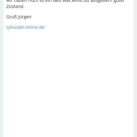
wir haben noch so ein Bett was willst du ausgeben? guter
Zustand.
Gruß Jürgen
synus@t-online.de