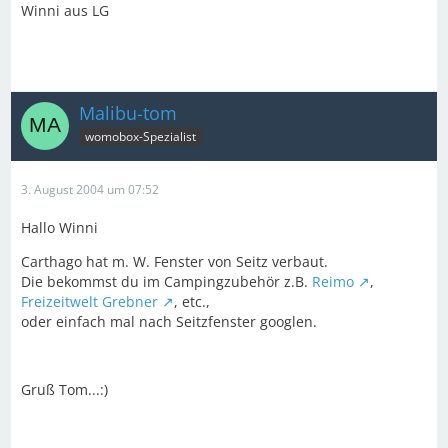
Winni aus LG
Malibu-tom
womobox-Spezialist
3. August 2004 um 07:52
Hallo Winni
Carthago hat m. W. Fenster von Seitz verbaut.
Die bekommst du im Campingzubehör z.B.
Reimo
,
Freizeitwelt Grebner
, etc.,
oder einfach mal nach Seitzfenster googlen.
Gruß Tom...:)