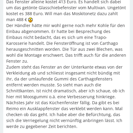
Das Fenster alleine kostet 413 Euro. Es handelt sich dabei
um das getönte Glasschiebefenster vom Multivan. Ungetönt
kostet es 388 Euro. Will man das Moskitonetz dazu zahlt
man 488 €
Der Händler hätte mir wohl gerne noch mehr Kohle für den
Einbau abgenommen. Er hatte bei Besprechung des
Einbaus nicht bedacht, das es sich um eine Trapo-
Karosserie handelt. Die Fensteröffnung ist von Carthago
herausgeschnitten worden. Die Tür aus zwei Blechen, was
wohl die Montage erschwert. Das trifft auch für die anderen
Fenster zu.
Zudem steht das Fenster an der Unterkante etwas von der
Verkleidung ab und schliesst insgesamt nicht bündig mit
ihr, da der umlaufende Gummi des Carthagofensters
entfernt werden musste. So sieht man auch die
Schnittkanten. Ist nicht dramatisch, aber ich schaue, ob ich
hier mit Moosgummi o.ä. eine Verbesserung hinkriege.
Nächstes Jahr ist das Küchenfenster fällig. Da gibt es bei
Reimo ein Ausklappfenster das verklebt werden kann. Mal
checken ob das geht. Ich habe aber die Befürchtung, das
sich die Verriegelung nicht vernünftig anbringen lässt. Ich
werde zu gegebener Zeit berichten.