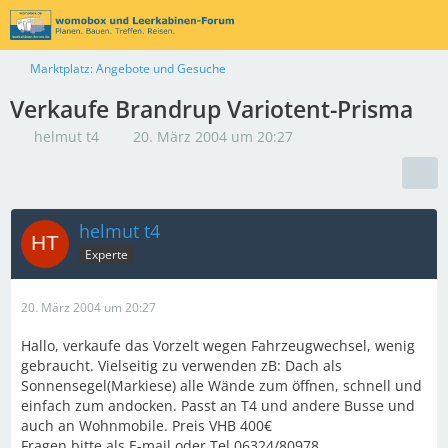
Marktplatz: Angebote und Gesuche
Verkaufe Brandrup Variotent-Prisma
helmut t4
20. März 2004 um 20:27
helmut t4
Experte
20. März 2004 um 20:27
Hallo, verkaufe das Vorzelt wegen Fahrzeugwechsel, wenig
gebraucht. Vielseitig zu verwenden zB: Dach als
Sonnensegel(Markiese) alle Wände zum öffnen, schnell und
einfach zum andocken. Passt an T4 und andere Busse und
auch an Wohnmobile. Preis VHB 400€
Fragen bitte als E-mail oder Tel 06324/80978