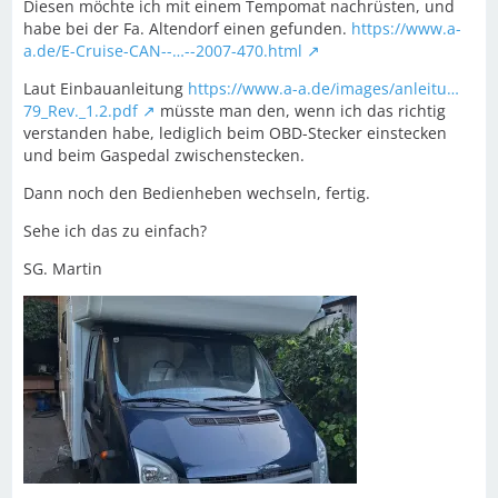
Diesen möchte ich mit einem Tempomat nachrüsten, und
habe bei der Fa. Altendorf einen gefunden.
https://www.a-
a.de/E-Cruise-CAN--…--2007-470.html
Laut Einbauanleitung
https://www.a-a.de/images/anleitu…
79_Rev._1.2.pdf
müsste man den, wenn ich das richtig
verstanden habe, lediglich beim OBD-Stecker einstecken
und beim Gaspedal zwischenstecken.
Dann noch den Bedienheben wechseln, fertig.
Sehe ich das zu einfach?
SG. Martin