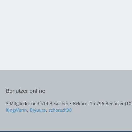
Benutzer online
3 Mitglieder und 514 Besucher
Rekord: 15.796 Benutzer (
10
KingWarin
Biyuura
schorsch38