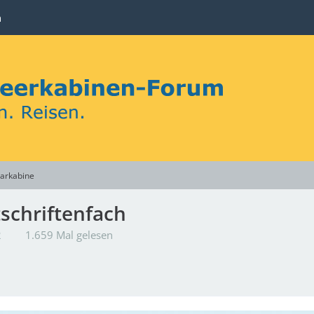
n
carkabine
itschriftenfach
2
1.659 Mal gelesen