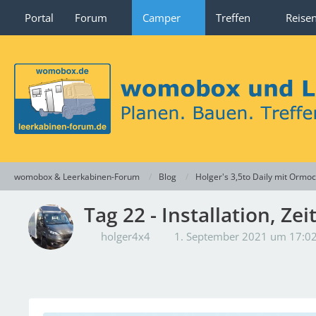
Portal
Forum
Camper
Treffen
Reise
womobox & Leerkabinen-Forum
Blog
Holger's 3,5to Daily mit Ormo
Tag 22 - Installation, Ze
holger4x4
1. September 2021 um 17:0