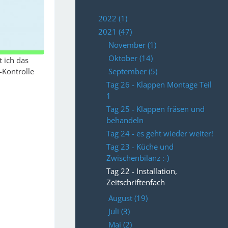
2022 (1)
2021 (47)
November (1)
Oktober (14)
t ich das
September (5)
-Kontrolle
Tag 26 - Klappen Montage Teil
1
Tag 25 - Klappen fräsen und
behandeln
Tag 24 - es geht wieder weiter!
Tag 23 - Küche und
Zwischenbilanz :-)
Tag 22 - Installation,
Zeitschriftenfach
August (19)
Juli (3)
Mai (2)