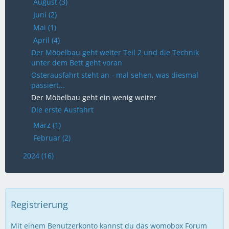
August (3)
Juni (2)
Mai (1)
April (4)
Der Möbelbau geht weiter Teil 2 und die Technik
unter dem Bett geht voran
Osterausfahrt steht an - mal sehen, was diesmal
passiert...
Der Möbelbau geht ein wenig weiter
Die erste Ausfahrt
März (1)
Februar (2)
2024 (16)
Registrierung
Mit einem Benutzerkonto kannst du das womobox Forum