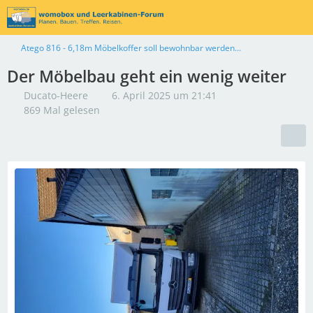
Atego 816 - 6,18m Möbelkoffer soll bewohnbar werden...
Der Möbelbau geht ein wenig weiter
Ducato-Heere
6. April 2025 um 21:41
869 Mal gelesen