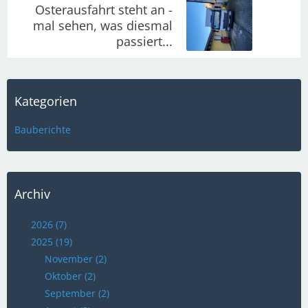
Osterausfahrt steht an -
mal sehen, was diesmal
passiert...
Kategorien
Bauberichte
Archiv
2026 (7)
2025 (19)
November (2)
Oktober (2)
September (2)