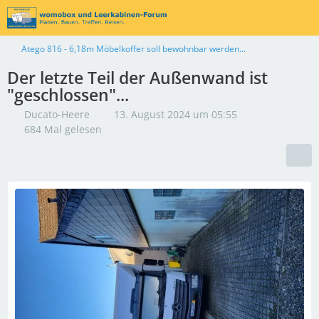
Atego 816 - 6,18m Möbelkoffer soll bewohnbar werden...
Der letzte Teil der Außenwand ist
"geschlossen"...
Ducato-Heere
13. August 2024 um 05:55
684 Mal gelesen