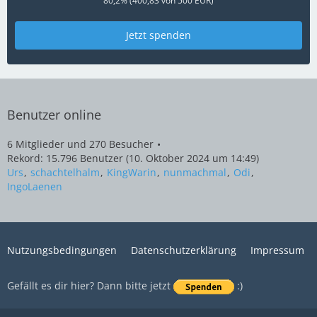
80,2% (400,83 von 500 EUR)
Jetzt spenden
Benutzer online
6 Mitglieder und 270 Besucher
Rekord: 15.796 Benutzer (
10. Oktober 2024 um 14:49
)
Urs
schachtelhalm
KingWarin
nunmachmal
Odi
IngoLaenen
Nutzungsbedingungen
Datenschutzerklärung
Impressum
Gefällt es dir hier? Dann bitte jetzt
:)