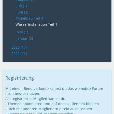
Juli (1)
Juni (2)
Möbelbau Teil 4
Wasserinstallation Teil 1
Mai (1)
Januar (3)
2023 (17)
2022 (12)
Registrierung
Mit einem Benutzerkonto kannst du das womobox Forum
noch besser nutzen.
Als registriertes Mitglied kannst du:
- Themen abonnieren und auf dem Laufenden bleiben
- Dich mit anderen Mitgliedern direkt austauschen
- Eigene Beiträge und Themen erstellen