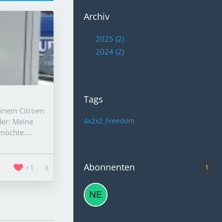
Archiv
2025 (2)
2024 (2)
Tags
einem Citroen
4x2x2_Freedom
der: Meine
möchte....
Abonnenten
1
1
6