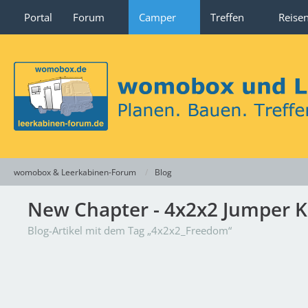
Portal
Forum
Camper
Treffen
Reise
womobox & Leerkabinen-Forum
Blog
New Chapter - 4x2x2 Jumper Ko
Blog-Artikel mit dem Tag „4x2x2_Freedom“