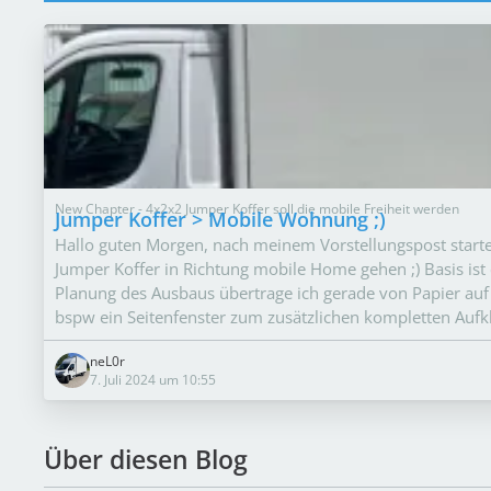
New Chapter - 4x2x2 Jumper Koffer soll die mobile Freiheit werden
Jumper Koffer > Mobile Wohnung ;)
Hallo guten Morgen, nach meinem Vorstellungspost starte i
Jumper Koffer in Richtung mobile Home gehen ;) Basis ist
Planung des Ausbaus übertrage ich gerade von Papier auf d
bspw ein Seitenfenster zum zusätzlichen kompletten Auf
neL0r
7. Juli 2024 um 10:55
Über diesen Blog