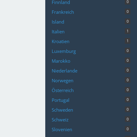
Finnland
0
Frankreich
0
Island
0
Italien
1
Kroatien
1
Luxemburg
0
Marokko
0
Niederlande
0
Norwegen
0
Österreich
0
Portugal
0
Schweden
0
Schweiz
0
Slovenien
0