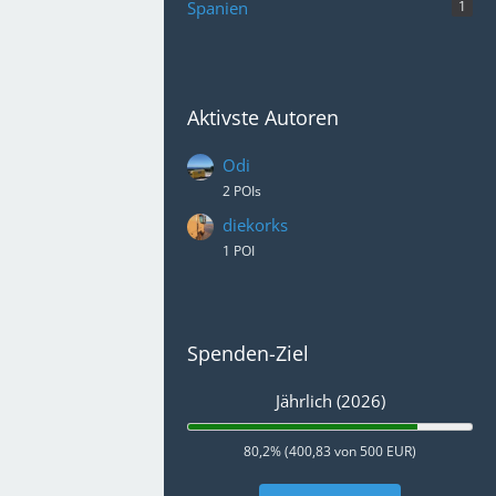
Spanien
1
Aktivste Autoren
Odi
2 POIs
diekorks
1 POI
Spenden-Ziel
Jährlich (2026)
80,2% (400,83 von 500 EUR)