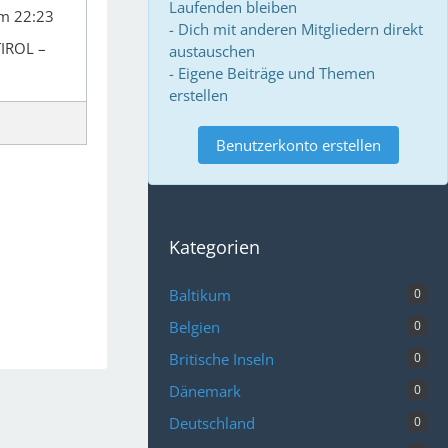
Laufenden bleiben
m 22:23
- Dich mit anderen Mitgliedern direkt
IROL –
austauschen
- Eigene Beiträge und Themen
erstellen
Benutzerkonto erstellen
Kategorien
Baltikum
0
Belgien
0
Britische Inseln
0
Dänemark
0
Deutschland
0