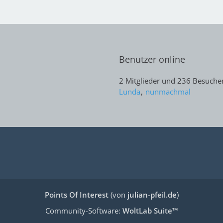
Benutzer online
2 Mitglieder und 236 Besuche
Lunda
nunmachmal
Points Of Interest
(von
julian-pfeil.de
)
Community-Software:
WoltLab Suite™