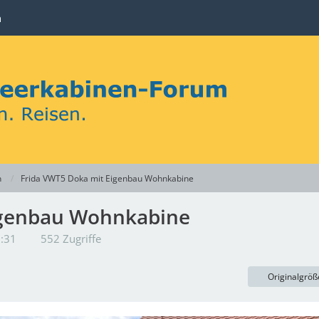
n
n
Frida VWT5 Doka mit Eigenbau Wohnkabine
igenbau Wohnkabine
3:31
552 Zugriffe
Originalgröß