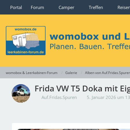
Portal
Forum
Camper
Treffen
Reise
womobox & Leerkabinen-Forum
Galerie
Alben von Auf.Fridas.Spure
Frida VW T5 Doka mit E
Auf.Fridas.Spuren
5. Januar 2026 um 1