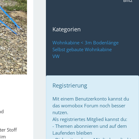
Blitz
Kategorien
Wohnkabine < 3m Bodenlänge
Selbst gebaute Wohnkabine
VW
Registrierung
Mit einem Benutzerkonto kannst du
das womobox Forum noch besser
nd
nutzen.
Als registriertes Mitglied kannst du:
- Themen abonnieren und auf dem
er Stoff
Laufenden bleiben
 im