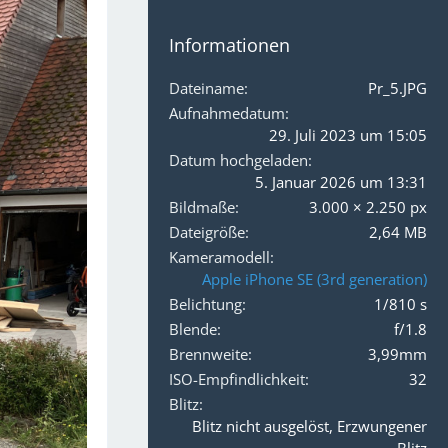
Informationen
Dateiname
Pr_5.JPG
Aufnahmedatum
29. Juli 2023 um 15:05
Datum hochgeladen
5. Januar 2026 um 13:31
Bildmaße
3.000 × 2.250 px
Dateigröße
2,64 MB
Kameramodell
Apple iPhone SE (3rd generation)
Belichtung
1/810 s
Blende
f/1.8
Brennweite
3,99mm
ISO-Empfindlichkeit
32
Blitz
Blitz nicht ausgelöst, Erzwungener