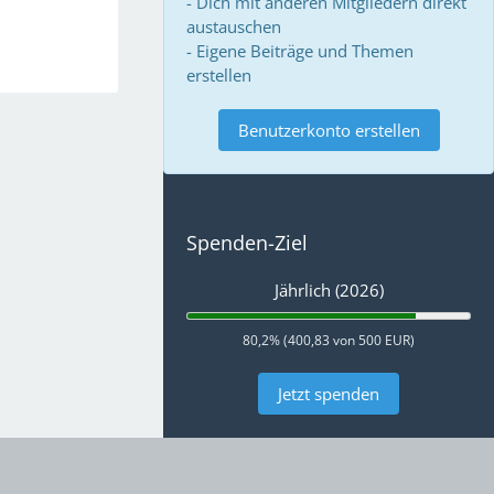
- Dich mit anderen Mitgliedern direkt
austauschen
- Eigene Beiträge und Themen
erstellen
Benutzerkonto erstellen
Spenden-Ziel
Jährlich (2026)
80,2% (400,83 von 500 EUR)
Jetzt spenden