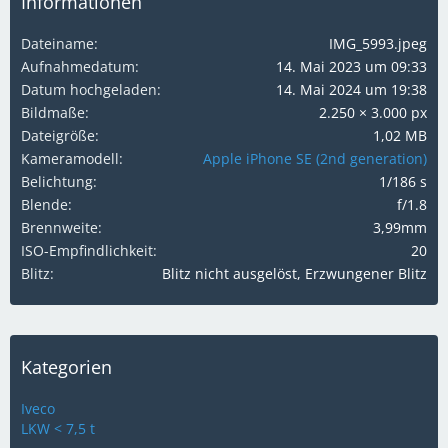
Informationen
Dateiname
IMG_5993.jpeg
Aufnahmedatum
14. Mai 2023 um 09:33
Datum hochgeladen
14. Mai 2024 um 19:38
Bildmaße
2.250 × 3.000 px
Dateigröße
1,02 MB
Kameramodell
Apple iPhone SE (2nd generation)
Belichtung
1/186 s
Blende
f/1.8
Brennweite
3,99mm
ISO-Empfindlichkeit
20
Blitz
Blitz nicht ausgelöst, Erzwungener Blitz
Kategorien
Iveco
LKW < 7,5 t