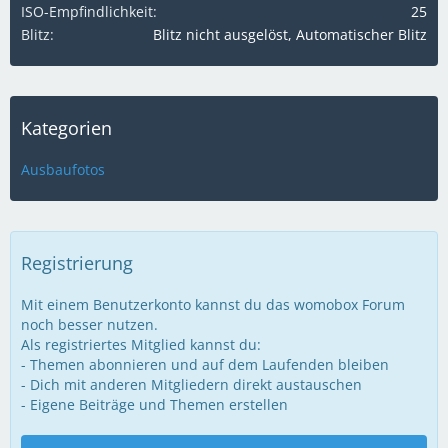
ISO-Empfindlichkeit
25
Blitz
Blitz nicht ausgelöst, Automatischer Blitz
Kategorien
Ausbaufotos
Registrierung
Mit einem Benutzerkonto kannst du das womobox Forum
noch besser nutzen.
Als registriertes Mitglied kannst du:
- Themen abonnieren und auf dem Laufenden bleiben
- Dich mit anderen Mitgliedern direkt austauschen
- Eigene Beiträge und Themen erstellen