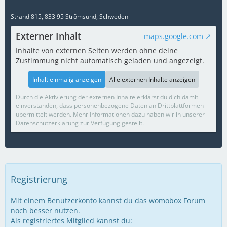
Strand 815, 833 95 Strömsund, Schweden
Externer Inhalt
maps.google.com
Inhalte von externen Seiten werden ohne deine
Zustimmung nicht automatisch geladen und angezeigt.
Inhalt einmalig anzeigen
Alle externen Inhalte anzeigen
Durch die Aktivierung der externen Inhalte erklärst du dich damit
einverstanden, dass personenbezogene Daten an Drittplattformen
übermittelt werden. Mehr Informationen dazu haben wir in unserer
Datenschutzerklärung zur Verfügung gestellt.
Registrierung
Mit einem Benutzerkonto kannst du das womobox Forum
noch besser nutzen.
Als registriertes Mitglied kannst du: