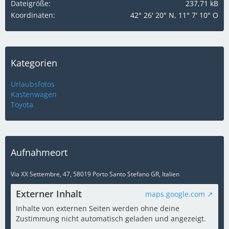
Dateigröße
237,71 kB
Koordinaten
42° 26' 20" N, 11° 7' 10" O
Kategorien
Urlaubsfotos
Kastenwagen
Toyota
Aufnahmeort
Via XX Settembre, 47, 58019 Porto Santo Stefano GR, Italien
Externer Inhalt
maps.google.com
Inhalte von externen Seiten werden ohne deine
Zustimmung nicht automatisch geladen und angezeigt.