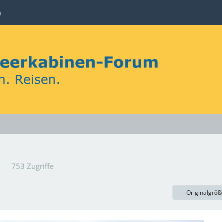
n
753 Zugriffe
Originalgröß