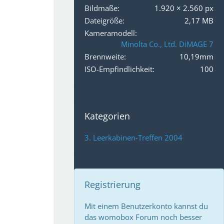
Bildmaße
1.920 × 2.560 px
Dateigröße
2,17 MB
Kameramodell
Minolta Co., Ltd. DiMAGE 7
Brennweite
10,19mm
ISO-Empfindlichkeit
100
Kategorien
3. Leerkabinen-Treffen 2004
Registrierung
Mit einem Benutzerkonto kannst du
das womobox Forum noch besser