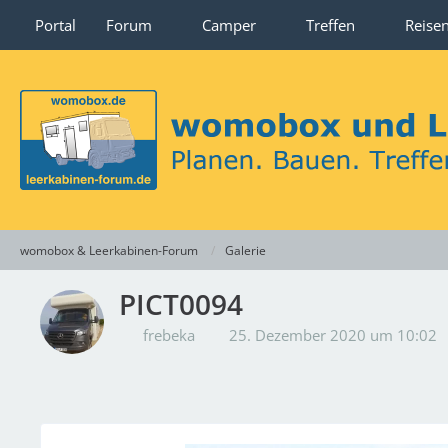
Portal
Forum
Camper
Treffen
Reise
womobox & Leerkabinen-Forum
Galerie
PICT0094
frebeka
25. Dezember 2020 um 10:02