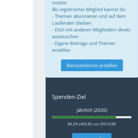
nutzen.
Als registriertes Mitglied kannst du:
- Themen abonnieren und auf dem
Laufenden bleiben
- Dich mit anderen Mitgliedern direkt
austauschen
- Eigene Beiträge und Themen
erstellen
Benutzerkonto erstellen
Spenden-Ziel
Jährlich (2026)
80,2% (400,83 von 500 EUR)