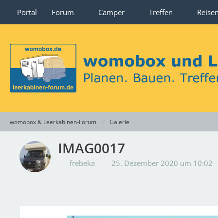
Portal
Forum
Camper
Treffen
Reise
womobox & Leerkabinen-Forum
Galerie
IMAG0017
frebeka
25. Dezember 2020 um 10:02