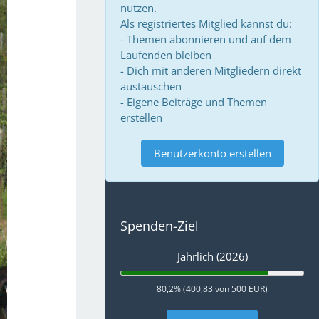
nutzen.
Als registriertes Mitglied kannst du:
- Themen abonnieren und auf dem
Laufenden bleiben
- Dich mit anderen Mitgliedern direkt
austauschen
- Eigene Beiträge und Themen
erstellen
Benutzerkonto erstellen
Spenden-Ziel
Jährlich (2026)
80,2% (400,83 von 500 EUR)