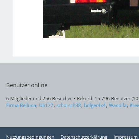
Benutzer online
6 Mitglieder und 256 Besucher
Rekord: 15.796 Benutzer (
10
Firma Belluna
Uli177
schorsch38
holger4x4
Wandifa
Krei
Nutzungsbedingungen
Datenschutzerklärung
Impressum