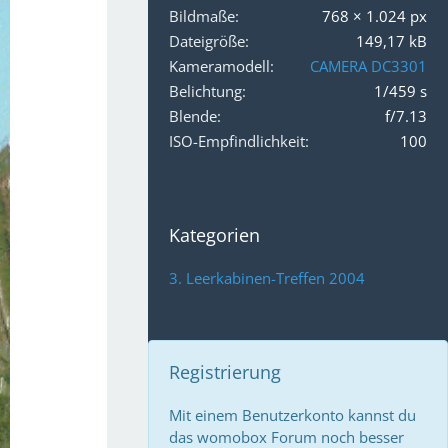
Bildmaße
768 × 1.024 px
Dateigröße
149,17 kB
Kameramodell
CAMERA DC3301
Belichtung
1/459 s
Blende
f/7.13
ISO-Empfindlichkeit
100
Kategorien
3. Leerkabinen-Treffen 2004
Registrierung
Mit einem Benutzerkonto kannst du
das womobox Forum noch besser