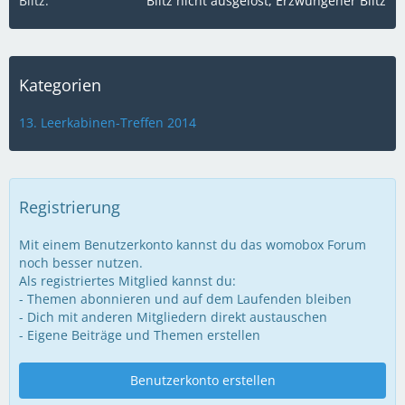
Blitz
Blitz nicht ausgelöst, Erzwungener Blitz
Kategorien
13. Leerkabinen-Treffen 2014
Registrierung
Mit einem Benutzerkonto kannst du das womobox Forum
noch besser nutzen.
Als registriertes Mitglied kannst du:
- Themen abonnieren und auf dem Laufenden bleiben
- Dich mit anderen Mitgliedern direkt austauschen
- Eigene Beiträge und Themen erstellen
Benutzerkonto erstellen