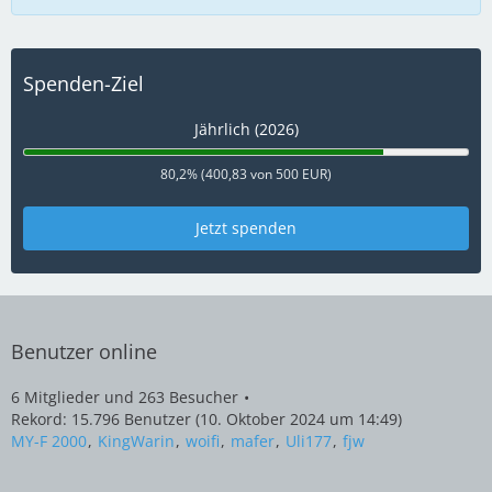
Spenden-Ziel
Jährlich (2026)
80,2% (400,83 von 500 EUR)
Jetzt spenden
Benutzer online
6 Mitglieder und 263 Besucher
Rekord: 15.796 Benutzer (
10. Oktober 2024 um 14:49
)
MY-F 2000
KingWarin
woifi
mafer
Uli177
fjw