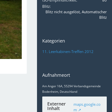
ISO-Empfindlichkeit
80
Blitz
Blitz nicht ausgelöst, Automatischer
Blitz
Kategorien
11. Leerkabinen-Treffen 2012
Aufnahmeort
Am Anger 16A, 55294 Verbandsgemeinde
Bodenheim, Deutschland
Externer
maps.google.co
Inhalt
m