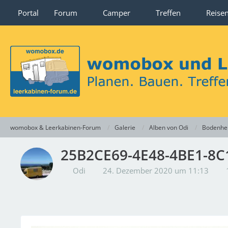
Portal
Forum
Camper
Treffen
Reise
womobox & Leerkabinen-Forum
Galerie
Alben von Odi
Bodenhe
25B2CE69-4E48-4BE1-8C
Odi
24. Dezember 2020 um 11:13
1