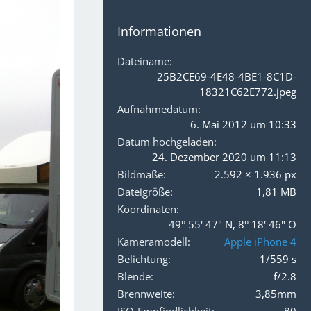
Informationen
Dateiname
25B2CE69-4E48-4BE1-8C1D-
18321C62E772.jpeg
Aufnahmedatum
6. Mai 2012 um 10:33
Datum hochgeladen
24. Dezember 2020 um 11:13
Bildmaße
2.592 × 1.936 px
Dateigröße
1,81 MB
Koordinaten
49° 55' 47" N, 8° 18' 46" O
Kameramodell
Apple iPhone 4
Belichtung
1/559 s
Blende
f/2.8
Brennweite
3,85mm