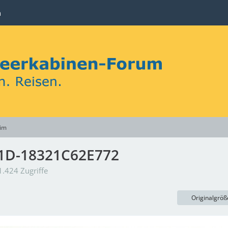
n
im
1D-18321C62E772
.424 Zugriffe
Originalgröß