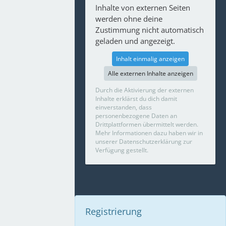
Inhalte von externen Seiten
werden ohne deine
Zustimmung nicht automatisch
geladen und angezeigt.
Inhalt einmalig anzeigen
Alle externen Inhalte anzeigen
Durch die Aktivierung der externen
Inhalte erklärst du dich damit
einverstanden, dass
personenbezogene Daten an
Drittplattformen übermittelt werden.
Mehr Informationen dazu haben wir in
unserer Datenschutzerklärung zur
Verfügung gestellt.
Registrierung