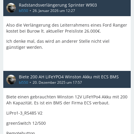
Radstandsverlängerung Sprinter W903
bl550
26. Januar 2026 um 12:27
Also die Verlängerung des Leiterrahmens eines Ford Ranger
kostet bei Burow lt. aktueller Preisliste 26.000€.
Ich denke mal, das wird an anderer Stelle nicht viel
günstiger werden.
Biete 200 AH LiFeYPO4 Winston Akku mit ECS BMS
bl550
20. Dezember 2025 um 17:57
Biete einen gebrauchten Winston 12V LiFeYPo4 Akku mit 200
Ah Kapazität. Es ist ein BMS der Firma ECS verbaut.
LiPro1-3_RS485 V2
greenSwitch 12/500
Remotebutton