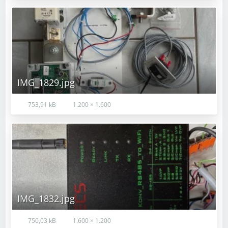
IMG_1829.jpg
753,91 kB
1.200 × 1.600
IMG_1832.jpg
750,03 kB
1.600 × 1.200