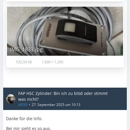
IMG_1833.jpg
532,59 kB
1.600 × 1.200
FAP HSC Zylinder: Bin ich zu blöd oder stimmt
was nicht?
bl550
27. September 2025 um 10:13
Danke für die Info.
Bei mir sieht es so aus.