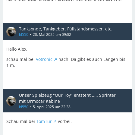
Tanksonde, Tankgeber, Füllstandsmesser, etc.
bl550
20. Mai 2025 um 09:02
Hallo Alex,
schau mal bei
Votronic
nach. Da gibt es auch Längen bis
1 m.
Unser Spielzeug "Our Toy" entsteht ..... Sprinter
mit Ormocar Kabine
bl550
5. April 2025 um 22:38
Schau mal bei
TomTur
vorbei.