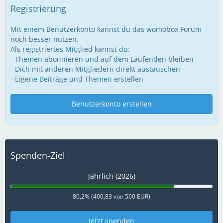
Registrierung
Mit einem Benutzerkonto kannst du das womobox Forum
noch besser nutzen.
Als registriertes Mitglied kannst du:
- Themen abonnieren und auf dem Laufenden bleiben
- Dich mit anderen Mitgliedern direkt austauschen
- Eigene Beiträge und Themen erstellen
Benutzerkonto erstellen
Spenden-Ziel
Jährlich (2026)
80,2% (400,83 von 500 EUR)
Jetzt spenden